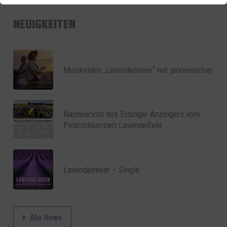
NEUIGKEITEN
Musikvideo „Lavendelmeer“ mit jannemacher
Nachbericht des Erdinger Anzeigers vom
Picknickkonzert Lavendelfeld
Lavendelmeer – Single
Alle News