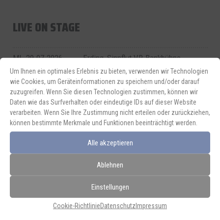
LIVE ON STAGE
MI. 29.07.2026
Erding, Sinnflut VR-Bankbühne
Um Ihnen ein optimales Erlebnis zu bieten, verwenden wir Technologien
SO. 02.08.2026
Rohrbach/Ilm, Rathausplatz Open Air
wie Cookies, um Geräteinformationen zu speichern und/oder darauf
zuzugreifen. Wenn Sie diesen Technologien zustimmen, können wir
SA. 03.10.2026
Dorfen, Waldkonzert
Daten wie das Surfverhalten oder eindeutige IDs auf dieser Website
verarbeiten. Wenn Sie Ihre Zustimmung nicht erteilen oder zurückziehen,
SA. 10.10.2026
Weilheim, Hofbühne
können bestimmte Merkmale und Funktionen beeinträchtigt werden.
FR. 23.10.2026
Höhenberg bei Buchbach,
Alle akzeptieren
Lebensgemeinschaft
Ablehnen
Alle Termine
Einstellungen
Cookie-Richtlinie
Datenschutz
Impressum