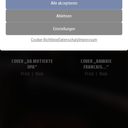
Alle akzeptieren
Ablehnen
Einstellungen
Cookie-Richtlinie
Datenschutz
Impressum
COVER „DA MUTIERTE
COVER „BAVARIE
OPA“
FRANCAIS…“
Print
|
Web
Print
|
Web