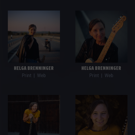
HELGA BRENNINGER
HELGA BRENNINGER
Print
|
Web
Print
|
Web