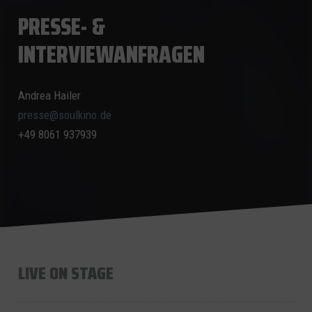
PRESSE- &
INTERVIEWANFRAGEN
Andrea Hailer
erp
s@ess
ikluo
ed.on
+49 8061 937939
LIVE ON STAGE