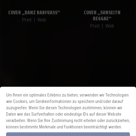
COVER „DANZ BARFUASS“
COVER „SUNSEITN
REGGAE“
Print
|
Web
Print
|
Web
Um Ihnen ein optimales Erlebnis zu bieten, verwenden wir Technologien
wie Cookies, um Geräteinformationen zu speichern und/oder darauf
COVER „S´MADL“
COVER „OIS WURSCHT“
zuzugreifen. Wenn Sie diesen Technologien zustimmen, können wir
FEAT. DESPERATE
Print
|
Web
Daten wie das Surfverhalten oder eindeutige IDs auf dieser Website
BRASSWIVES
verarbeiten. Wenn Sie Ihre Zustimmung nicht erteilen oder zurückziehen,
Print
|
Web
können bestimmte Merkmale und Funktionen beeinträchtigt werden.