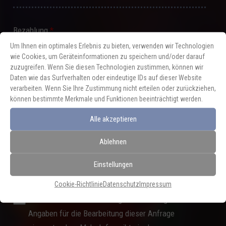
Bezahlung
*
Um Ihnen ein optimales Erlebnis zu bieten, verwenden wir Technologien
Bezahlung per Paypal
wie Cookies, um Geräteinformationen zu speichern und/oder darauf
zuzugreifen. Wenn Sie diesen Technologien zustimmen, können wir
Bezahlung per Überweisung
Daten wie das Surfverhalten oder eindeutige IDs auf dieser Website
verarbeiten. Wenn Sie Ihre Zustimmung nicht erteilen oder zurückziehen,
können bestimmte Merkmale und Funktionen beeinträchtigt werden.
Nachricht
Alle akzeptieren
Ablehnen
Einstellungen
Cookie-Richtlinie
Datenschutz
Impressum
Ich bin mit der Verarbeitung meiner hier gemachten
Angaben für die Bearbeitung dieser Anfrage