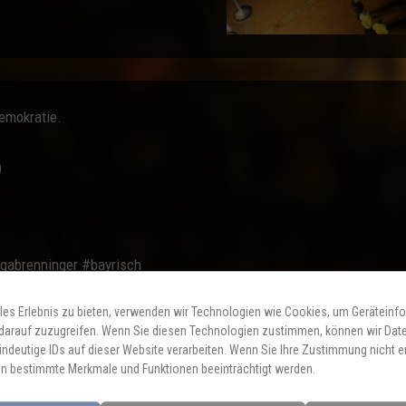
emokratie.
)
8
gabrenninger #bayrisch
les Erlebnis zu bieten, verwenden wir Technologien wie Cookies, um Geräteinf
darauf zuzugreifen. Wenn Sie diesen Technologien zustimmen, können wir Dat
indeutige IDs auf dieser Website verarbeiten. Wenn Sie Ihre Zustimmung nicht er
n bestimmte Merkmale und Funktionen beeinträchtigt werden.
von Milland Trio – jodeln und Gipfebrenna mit Helga Brenninger