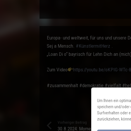
Europa- und weltweit, für uns und unsere D
Sej a Mensch.
#KünstlermitHerz
.
„Loan Di o“ bayrisch für Lehn Dich an (mich
Zum Video
https://youtu.be/oKPIG-WTc-
#zusammenhalt #demokratie #vielfalt #hel
Um Ihnen ein optima
speichern und/oder 
Surfverhalten oder e
zurückziehen, könne
Vorheriger Beitrag
30.8.2024: MomentnRoas mit dem Max 