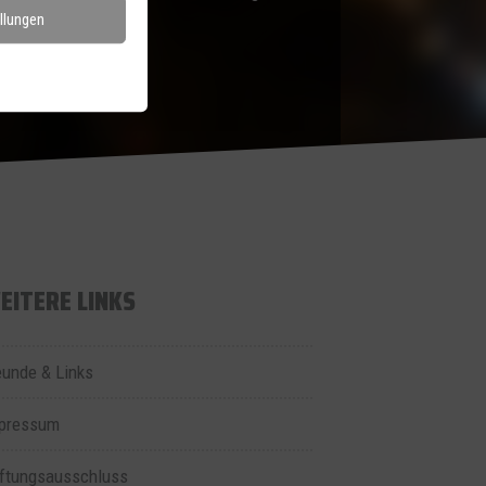
llungen
EITERE LINKS
eunde & Links
pressum
ftungsausschluss