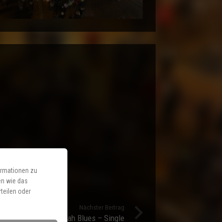
ormationen zu
en wie das
teilen oder
Nächster Beitrag
Mei Ruah Blues – Single