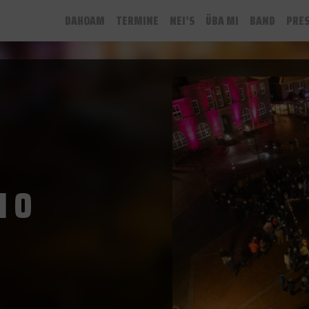
DAHOAM
TERMINE
NEI’S
ÜBA MI
BAND
PRE
I O