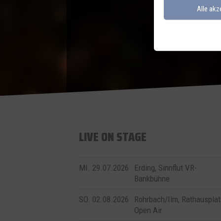
Alle akz
LIVE ON STAGE
MI. 29.07.2026
Erding, Sinnflut VR-
Bankbühne
SO. 02.08.2026
Rohrbach/Ilm, Rathausplat
Open Air