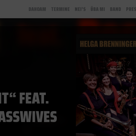
DAHOAM
TERMINE
NEI’S
ÜBA MI
BAND
PRE
T“ FEAT.
RASSWIVES