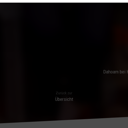
Dahoam bei H
Zurück zur
Übersicht