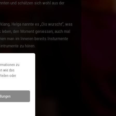
nnten und schätzen sich wohl aus der
klang, Helga nannte es „Ois wurscht“, was
ick leben, den Moment geniessen, auch mal
enen man im Inneren bereits Insturmente
asintrumente zu hören.
ormationen zu
en wie das
teilen oder
llungen