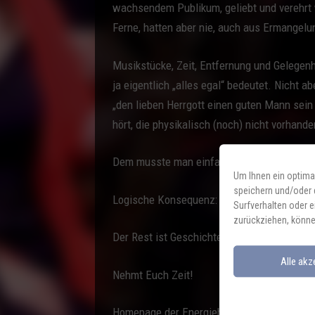
wachsendem Publikum, geliebt und verehrt 
Ferne, hatten aber nie, auch aus Ermangel
Musikstücke, Zeit, Entfernung und Gelegen
ja eigentlich „alles egal“ bedeutet. Nicht
„den lieben Herrgott einen guten Mann sein
hört, die physikalisch (noch) nicht vorhande
Dem musste man einfach nachgehen.
Um Ihnen ein optima
speichern und/oder 
Logische Konsequenz: ein Anruf aus Dorfen
Surfverhalten oder e
zurückziehen, könne
Der Rest ist Geschichte. Der Song komplett.
Alle akz
Nehmt Euch Zeit!
Homepage der Energiebündel:
https://desp