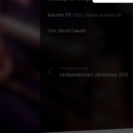
Künstler PR:
https://www.moedmd.de
Foto: Bernd Oswald
Vorheriger Beitrag
Jubiläumskonzert Jakobmayer 2023