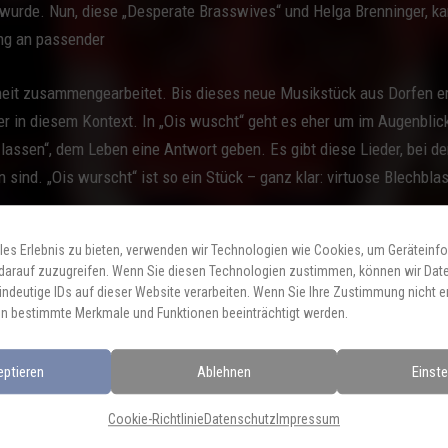
wurde. Nun, diese „Desperate Brasswives“ und Helga Brenninger, ka
ung an passender
heit zusammengearbeitet. Bis dieses neue Musikstück aus Dorfen er
 aber in diesem Kontext. In „Ois wuscht“ geht es eher um im Augenbl
 lassen“, dem Leben eine Antwort geben. Es gibt diese Lieder, bei d
n sind. „Ois wurscht“ ist so ein Stück – ganz klar: virtuose Blechbl
les Erlebnis zu bieten, verwenden wir Technologien wie Cookies, um Geräteinf
darauf zuzugreifen. Wenn Sie diesen Technologien zustimmen, können wir Dat
 in Österreich.
indeutige IDs auf dieser Website verarbeiten. Wenn Sie Ihre Zustimmung nicht er
n bestimmte Merkmale und Funktionen beeinträchtigt werden.
 Rund, leicht, lebensbejahend.
eptieren
Ablehnen
Einste
Cookie-Richtlinie
Datenschutz
Impressum
erate-brasswives.com