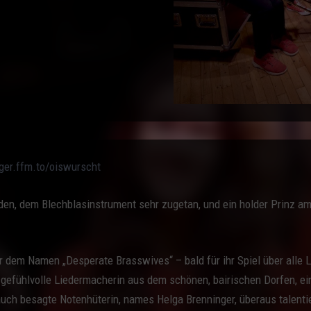
nger.ffm.to/oiswurscht
en, dem Blechblasinstrument sehr zugetan, und ein holder Prinz am 
r dem Namen „Desperate Brasswives“ – bald für ihr Spiel über alle
d gefühlvolle Liedermacherin aus dem schönen, bairischen Dorfen, e
 auch besagte Notenhüterin, names Helga Brenninger, überaus talenti