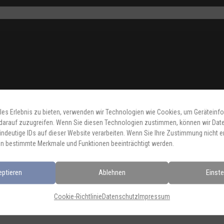
les Erlebnis zu bieten, verwenden wir Technologien wie Cookies, um Geräteinf
darauf zuzugreifen. Wenn Sie diesen Technologien zustimmen, können wir Dat
indeutige IDs auf dieser Website verarbeiten. Wenn Sie Ihre Zustimmung nicht er
Zurück zur
n bestimmte Merkmale und Funktionen beeinträchtigt werden.
Übersicht
eptieren
Ablehnen
Einste
Cookie-Richtlinie
Datenschutz
Impressum