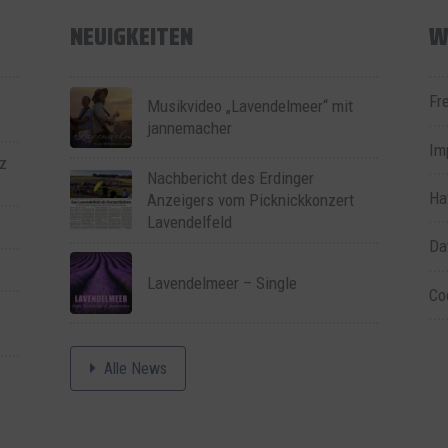
NEUIGKEITEN
W
Fr
Musikvideo „Lavendelmeer“ mit
jannemacher
Im
z
Nachbericht des Erdinger
Ha
Anzeigers vom Picknickkonzert
Lavendelfeld
Da
Lavendelmeer – Single
Co
Alle News