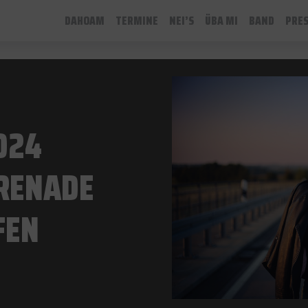
DAHOAM
TERMINE
NEI’S
ÜBA MI
BAND
PRE
024
RENADE
FEN