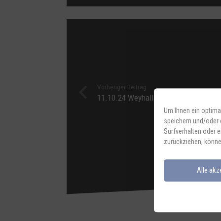
Vorheriger Beitrag
11.10.24 Weyhalla Weyarn
Um Ihnen ein optima
speichern und/oder 
Surfverhalten oder e
zurückziehen, könne
Alle akz