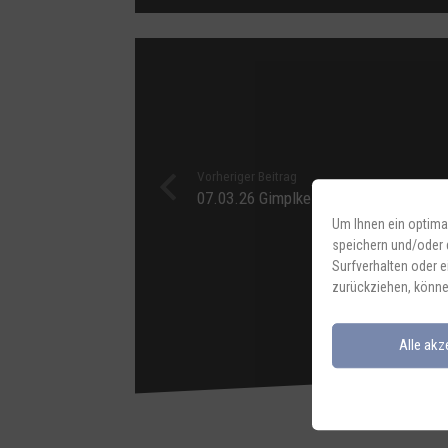
Vorheriger Beitrag
07.03.26 Gimplkeller
Um Ihnen ein optima
speichern und/oder 
Surfverhalten oder e
zurückziehen, könne
Alle akz