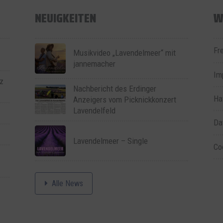
NEUIGKEITEN
W
Fr
Musikvideo „Lavendelmeer“ mit
jannemacher
Im
z
Nachbericht des Erdinger
Ha
Anzeigers vom Picknickkonzert
Lavendelfeld
Da
Lavendelmeer – Single
Co
Alle News