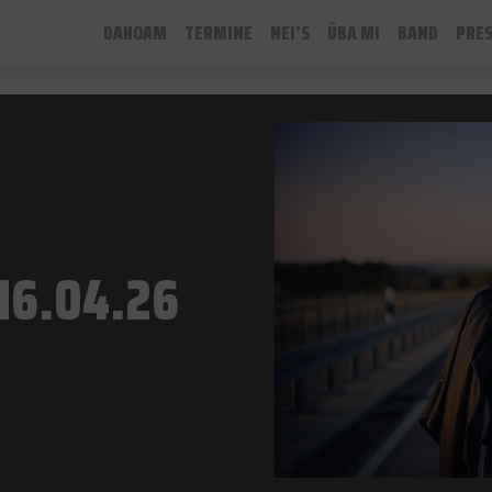
DAHOAM
TERMINE
NEI’S
ÜBA MI
BAND
PRE
16.04.26