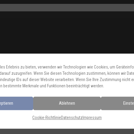
D
les Erlebnis zu bieten, verwenden wir Technologien wie Cookies, um Geräteinf
darauf zuzugreifen. Wenn Sie diesen Technologien zustimmen, können wir Dat
indeutige IDs auf dieser Website verarbeiten. Wenn Sie Ihre Zustimmung nicht er
Zurück zur
n bestimmte Merkmale und Funktionen beeinträchtigt werden.
Übersicht
eptieren
Ablehnen
Einste
Cookie-Richtlinie
Datenschutz
Impressum