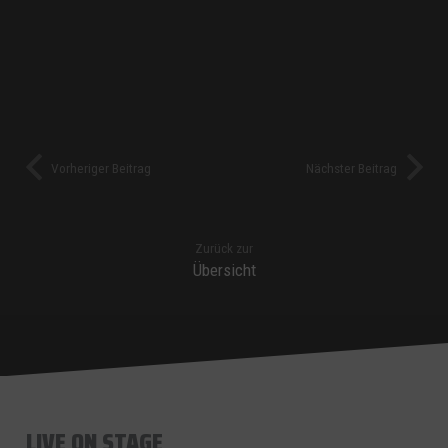
Vorheriger Beitrag
Nächster Beitrag
Zurück zur
Übersicht
LIVE ON STAGE