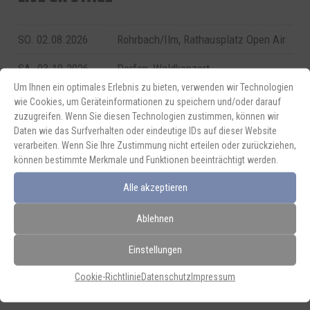
SO. 02.08.2026
Rohrbach/Ilm, Rathausplatz Open Air
SA. 03.10.2026
Dorfen, Waldkonzert
Um Ihnen ein optimales Erlebnis zu bieten, verwenden wir Technologien
SA. 10.10.2026
Weilheim, Hofbühne
wie Cookies, um Geräteinformationen zu speichern und/oder darauf
zuzugreifen. Wenn Sie diesen Technologien zustimmen, können wir
FR. 23.10.2026
Höhenberg bei Buchbach,
Daten wie das Surfverhalten oder eindeutige IDs auf dieser Website
Lebensgemeinschaft
verarbeiten. Wenn Sie Ihre Zustimmung nicht erteilen oder zurückziehen,
können bestimmte Merkmale und Funktionen beeinträchtigt werden.
DO. 03.12.2026
Laufen, Kleinkunstbühne in der
Salzachhalle
Alle akzeptieren
Ablehnen
Alle Termine
Einstellungen
Cookie-Richtlinie
Datenschutz
Impressum